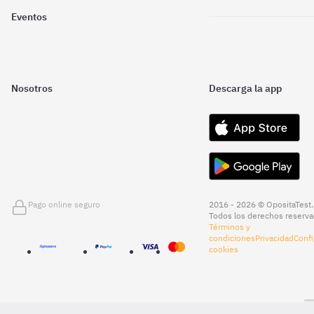
Eventos
Nosotros
Descarga la app
Pago online seguro
2016 - 2026 © OpositaTest.
Todos los derechos reserva
Términos y
condiciones
Privacidad
Confi
cookies