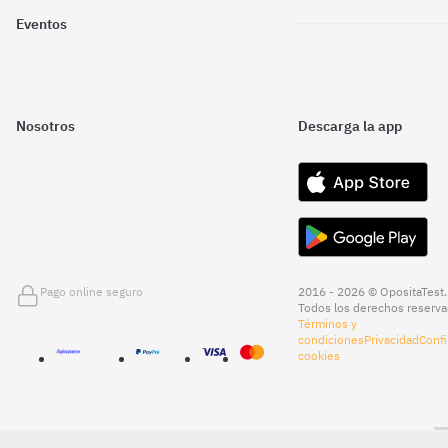
Eventos
Nosotros
Descarga la app
Pago online seguro
2016 - 2026 © OpositaTest.
Todos los derechos reserva
Términos y
condiciones
Privacidad
Confi
cookies