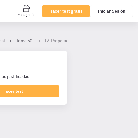
Hacer test gratis
Iniciar Sesión
Mes gratis
nal
Tema 50.
IV. Preparación del juicio oral
as justificadas
Hacer test