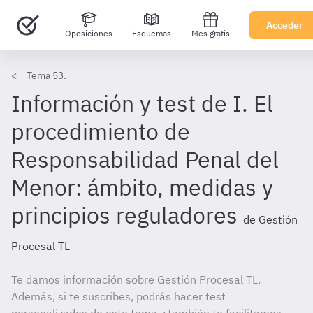
Acceder
Oposiciones
Esquemas
Mes gratis
Tema 53.
Información y test de I. El
procedimiento de
Responsabilidad Penal del
Menor: ámbito, medidas y
principios reguladores
de Gestión
Procesal TL
Te damos información sobre Gestión Procesal TL.
Además, si te suscribes, podrás hacer test