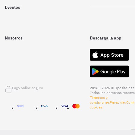
Eventos
Nosotros
Descarga la app
Pago online seguro
2016 - 2026 © OpositaTest.
Todos los derechos reserva
Términos y
condiciones
Privacidad
Confi
cookies