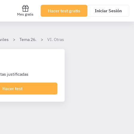
Hacer test gratis
Iniciar Sesión
Mes gratis
viles
Tema 26.
VI. Otras formas de terminación del procedim
as justificadas
Hacer test