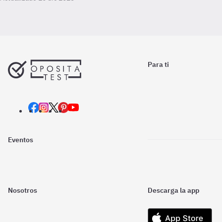
Para ti
Eventos
Nosotros
Descarga la app