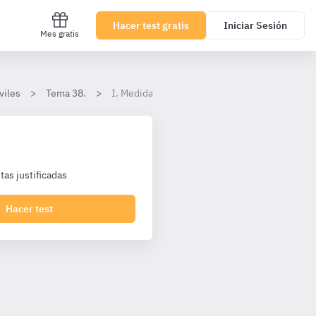
Hacer test gratis
Iniciar Sesión
Mes gratis
viles
Tema 38.
I. Medidas cautelares: disposiciones generale
as justificadas
Hacer test