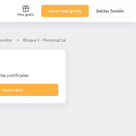
Hacer test gratis
Iniciar Sesión
Mes gratis
enidos
Bloque I - Personal Laboral Agencia Tributaria I2 Turno Libr
as justificadas
Hacer test