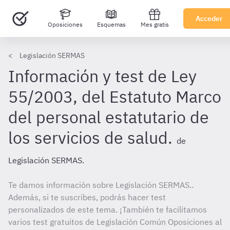
Acceder
Oposiciones
Esquemas
Mes gratis
Legislación SERMAS
Información y test de Ley
55/2003, del Estatuto Marco
del personal estatutario de
los servicios de salud.
de
Legislación SERMAS.
Te damos información sobre Legislación SERMAS..
Además, si te suscribes, podrás hacer test
personalizados de este tema. ¡También te facilitamos
varios test gratuitos de Legislación Común Oposiciones al