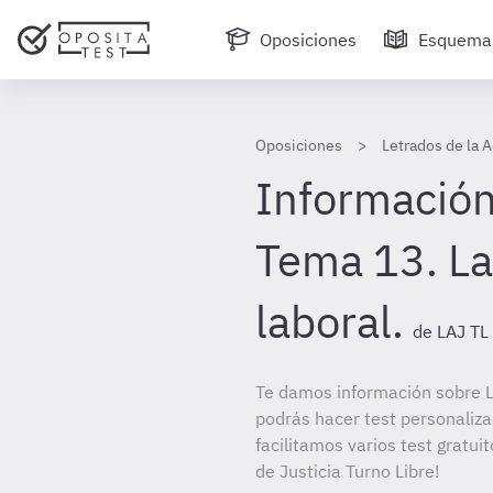
Oposiciones
Esquema
Oposiciones
Letrados de la A
Información
Tema 13. La
laboral.
de LAJ TL
Te damos información sobre LA
podrás hacer test personaliz
facilitamos varios test gratui
de Justicia Turno Libre!