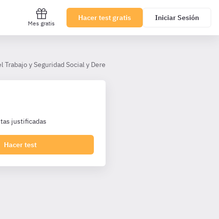
Hacer test gratis
Iniciar Sesión
Mes gratis
l Trabajo y Seguridad Social y Derecho Procesal Social - LAJ TL
Tem
as justificadas
Hacer test