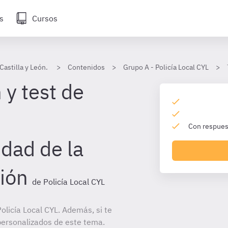
s
Cursos
Castilla y León.
Contenidos
Grupo A - Policía Local CYL
 y test de
Con respuest
idad de la
ión
de Policía Local CYL
licía Local CYL. Además, si te
personalizados de este tema.