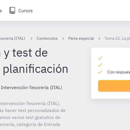
s
Cursos
sorería (ITAL)
Contenidos
Parte especial
Tema 22. La pl
 y test de
 planificación
Con respuest
 Intervención-Tesorería (ITAL)
tervención-Tesorería (ITAL).
ás hacer test personalizados de
amos varios test gratuitos de
orería, categoría de Entrada