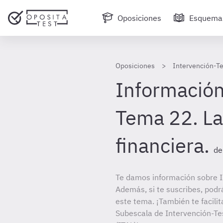
Oposiciones
Esquema
Oposiciones
Intervención-Te
Información
Tema 22. La
financiera.
de
Te damos información sobre In
Además, si te suscribes, podr
este tema. ¡También te facilit
Subescala de Intervención-Tes