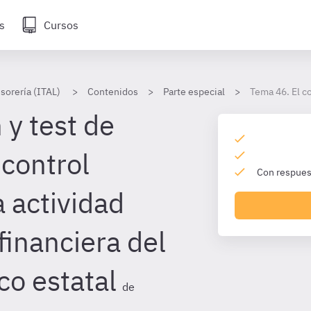
s
Cursos
sorería (ITAL)
Contenidos
Parte especial
Tema 46. El co
 y test de
 control
Con respuest
a actividad
inanciera del
co estatal
de