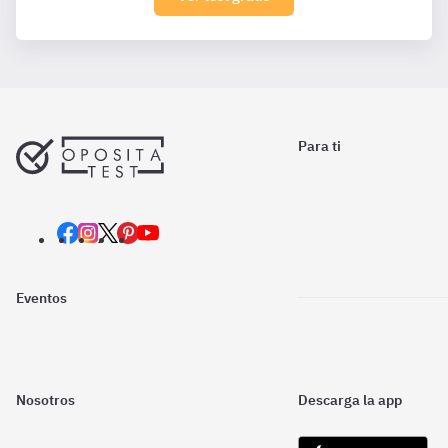
Para ti
Eventos
Nosotros
Descarga la app