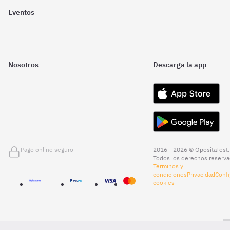
Eventos
Nosotros
Descarga la app
Pago online seguro
2016 - 2026 © OpositaTest.
Todos los derechos reserva
Términos y
condiciones
Privacidad
Confi
cookies