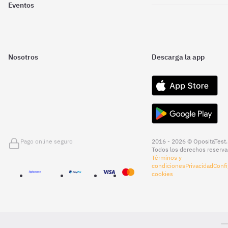
Eventos
Nosotros
Descarga la app
Pago online seguro
2016 - 2026 © OpositaTest.
Todos los derechos reserva
Términos y
condiciones
Privacidad
Confi
cookies