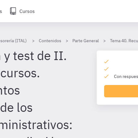
s
Cursos
sorería (ITAL)
Contenidos
Parte General
Tema 40. Recu
y test de II.
ecursos.
Con respuest
ntos
 de los
ministrativos: