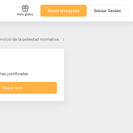
Hacer test gratis
Iniciar Sesión
Mes gratis
ercicio de la potestad normativa
II. La memoria de análisis de imp
as justificadas
Hacer test