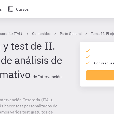
s
Cursos
sorería (ITAL)
Contenidos
Parte General
Tema 44. El ej
y test de II.
de análisis de
Con respuest
rmativo
de Intervención-
tervención-Tesorería (ITAL).
ás hacer test personalizados de
amos varios test gratuitos de