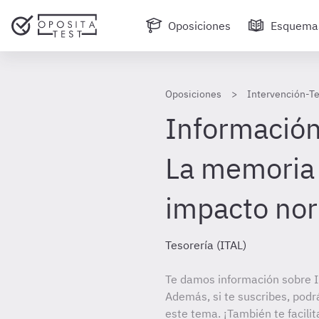
Oposiciones
Esquema
Oposiciones
Intervención-Te
Información 
La memoria 
impacto no
Tesorería (ITAL)
Te damos información sobre In
Además, si te suscribes, podr
este tema. ¡También te facilit