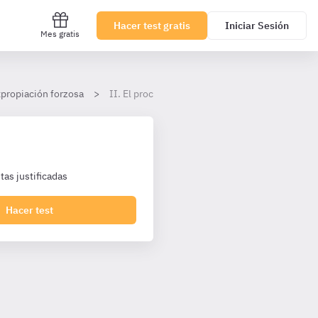
Hacer test gratis
Iniciar Sesión
Mes gratis
xpropiación forzosa
II. El procedimiento general
as justificadas
Hacer test