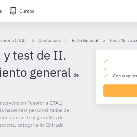
s
Cursos
sorería (ITAL)
Contenidos
Parte General
Tema 45. La e
y test de II.
iento general
de
Con respuest
tervención-Tesorería (ITAL).
ás hacer test personalizados de
amos varios test gratuitos de
orería, categoría de Entrada