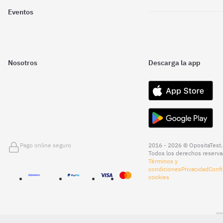
Eventos
Nosotros
Descarga la app
Pago online seguro
2016 - 2026 © OpositaTest.
Todos los derechos reserva
Términos y
condiciones
Privacidad
Confi
cookies