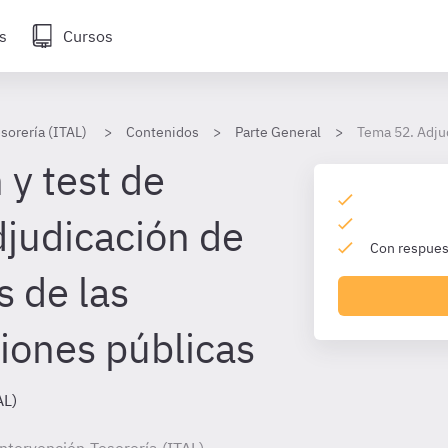
s
Cursos
sorería (ITAL)
Contenidos
Parte General
Tema 52. Adjud
 y test de
judicación de
Con respuest
s de las
iones públicas
AL)