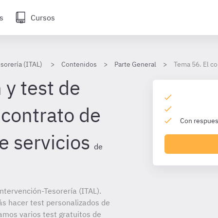
s
Cursos
sorería (ITAL)
Contenidos
Parte General
Tema 56. El co
 y test de
 contrato de
Con respuest
e servicios
de
tervención-Tesorería (ITAL).
ás hacer test personalizados de
amos varios test gratuitos de