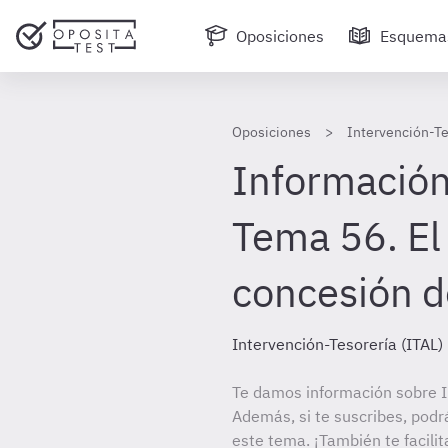
Oposiciones
Esquema
Oposiciones
Intervención-Te
Información
Tema 56. El
concesión d
Intervención-Tesorería (ITAL)
Te damos información sobre In
Además, si te suscribes, podr
este tema. ¡También te facilit