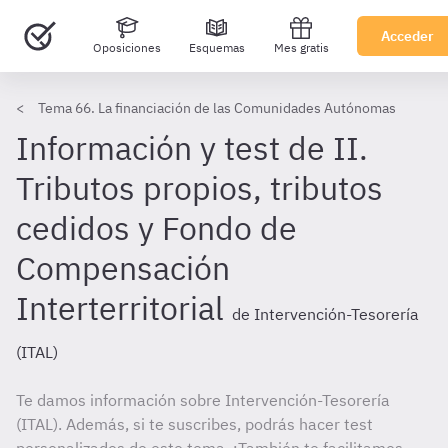
Acceder
Oposiciones
Esquemas
Mes gratis
Tema 66. La financiación de las Comunidades Autónomas
Información y test de II.
Tributos propios, tributos
cedidos y Fondo de
Compensación
Interterritorial
de Intervención-Tesorería
(ITAL)
Te damos información sobre Intervención-Tesorería
(ITAL). Además, si te suscribes, podrás hacer test