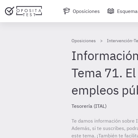
Oposiciones
Esquema
Oposiciones
Intervención-Te
Información
Tema 71. El
empleos púb
Tesorería (ITAL)
Te damos información sobre In
Además, si te suscribes, podr
este tema. ¡También te facilit