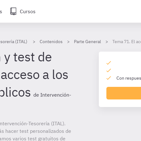
s
Cursos
sorería (ITAL)
Contenidos
Parte General
Tema 71. El ac
 y test de
 acceso a los
Con respuest
licos
de Intervención-
tervención-Tesorería (ITAL).
ás hacer test personalizados de
amos varios test gratuitos de