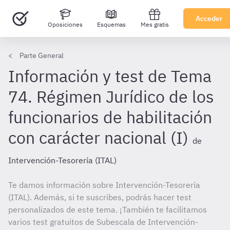
Acceder
Oposiciones
Esquemas
Mes gratis
Parte General
Información y test de Tema
74. Régimen Jurídico de los
funcionarios de habilitación
con carácter nacional (I)
de
Intervención-Tesorería (ITAL)
Te damos información sobre Intervención-Tesorería
(ITAL). Además, si te suscribes, podrás hacer test
personalizados de este tema. ¡También te facilitamos
varios test gratuitos de Subescala de Intervención-