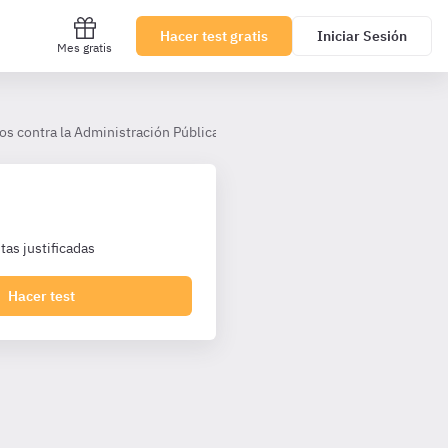
Hacer test gratis
Iniciar Sesión
Mes gratis
os contra la Administración Pública
III. Atentados contra la autori
as justificadas
Hacer test