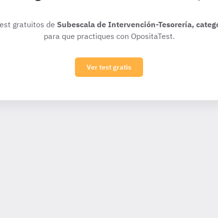
test gratuitos de
Subescala de Intervención-Tesorería, catego
para que practiques con OpositaTest.
Ver test gratis