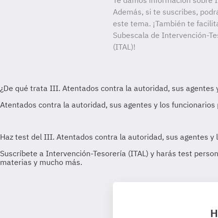
Te damos información sobre In
Además, si te suscribes, podr
este tema. ¡También te facilit
Subescala de Intervención-Tes
(ITAL)!
H