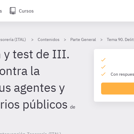
s
Cursos
sorería (ITAL)
Contenidos
Parte General
Tema 90. Delit
y test de III.
ontra la
Con respuest
sus agentes y
rios públicos
de