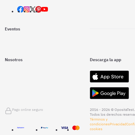
Eventos
Nosotros
Descarga la app
Pago online seguro
2016 - 2026 © OpositaTest.
Todos los derechos reserva
Términos y
condiciones
Privacidad
Confi
cookies