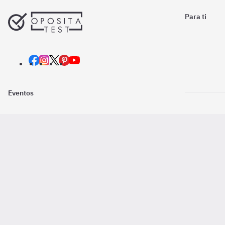
Para ti
Eventos
Nosotros
Descarga la