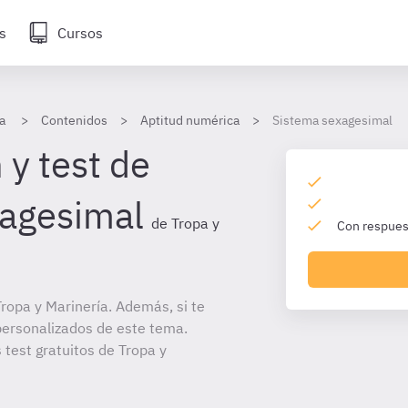
s
Cursos
a
Contenidos
Aptitud numérica
Sistema sexagesimal
 y test de
xagesimal
de Tropa y
Con respuest
ropa y Marinería. Además, si te
personalizados de este tema.
 test gratuitos de Tropa y