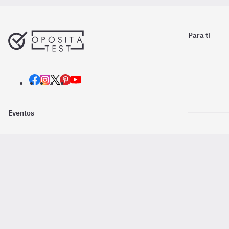
Para ti
Eventos
Nosotros
Descarga la