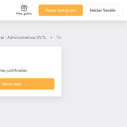
Hacer test gratis
Iniciar Sesión
Mes gratis
al - Administrativos SS TL
Tema 8
as justificadas
Hacer test