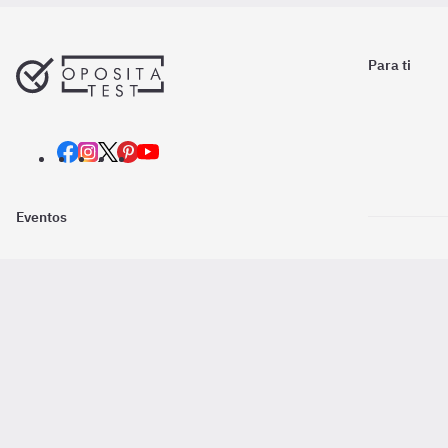
Para ti
Eventos
Nosotros
Descarga la