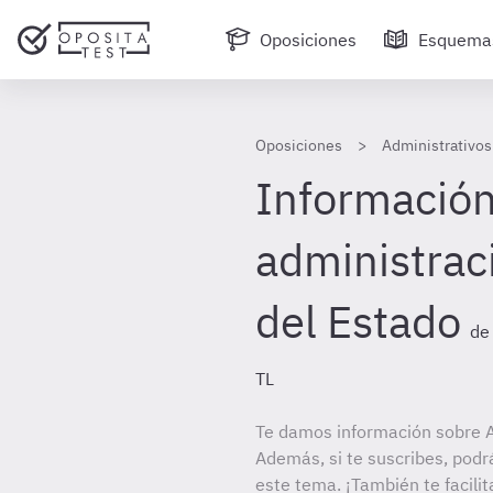
Oposiciones
Esquema
Oposiciones
Administrativos 
Información 
administraci
del Estado
de
TL
Te damos información sobre A
Además, si te suscribes, podr
este tema. ¡También te facilit