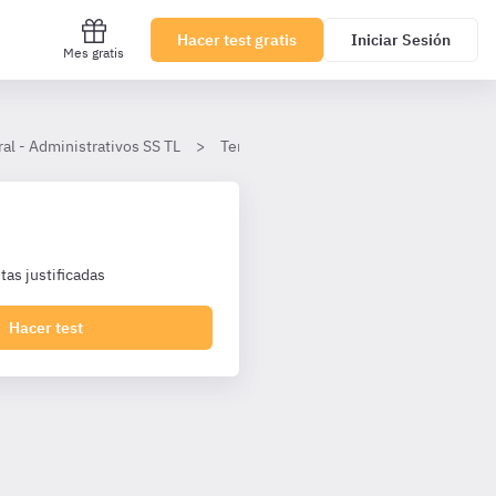
Hacer test gratis
Iniciar Sesión
Mes gratis
al - Administrativos SS TL
Tema 8
La administración periféri
as justificadas
Hacer test