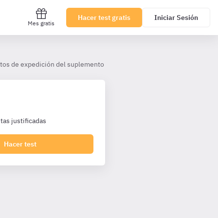
Hacer test gratis
Iniciar Sesión
Mes gratis
itos de expedición del suplemento europeo. Orden ECD/760/2013 de req
as justificadas
Hacer test