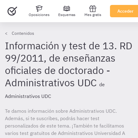
Acceder
Oposiciones
Esquemas
Mes gratis
Contenidos
Información y test de 13. RD
99/2011, de enseñanzas
oficiales de doctorado -
Administrativos UDC
de
Administrativos UDC
Te damos información sobre Administrativos UDC.
Además, si te suscribes, podrás hacer test
personalizados de este tema. ¡También te facilitamos
varios test gratuitos de Administrativos Universidad A