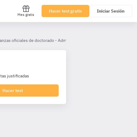
Hacer test gratis
Iniciar Sesión
Mes gratis
nzas oficiales de doctorado - Administrativos UDC
RD 99/2011, e
as justificadas
Hacer test