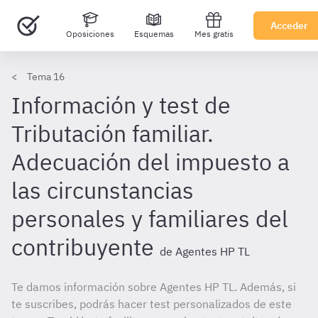
Acceder
Oposiciones
Esquemas
Mes gratis
Tema 16
Información y test de
Tributación familiar.
Adecuación del impuesto a
las circunstancias
personales y familiares del
contribuyente
de Agentes HP TL
Te damos información sobre Agentes HP TL. Además, si
te suscribes, podrás hacer test personalizados de este