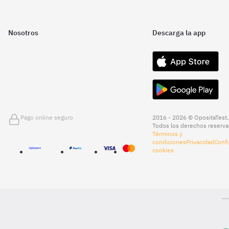
Nosotros
Descarga la app
Pago online seguro
2016 - 2026 © OpositaTest.
Todos los derechos reserva
Términos y
condiciones
Privacidad
Confi
cookies