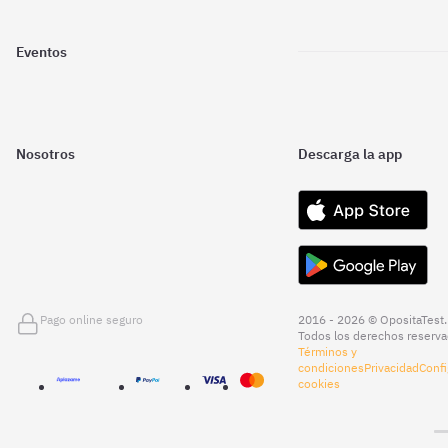
Eventos
Nosotros
Descarga la app
Pago online seguro
2016 - 2026 © OpositaTest.
Todos los derechos reserva
Términos y
condiciones
Privacidad
Confi
cookies