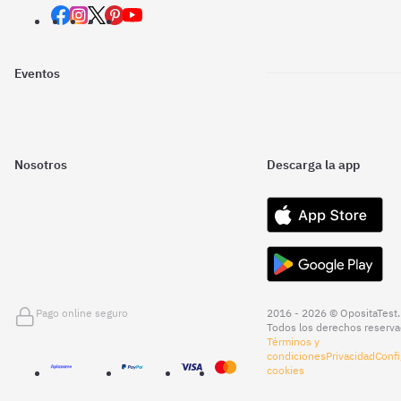
Eventos
Nosotros
Descarga la app
Pago online seguro
2016 - 2026 © OpositaTest.
Todos los derechos reserva
Términos y
condiciones
Privacidad
Confi
cookies