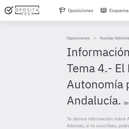
Oposiciones
Esquema
Oposiciones
Auxiliar Admini
Información
Tema 4.- El 
Autonomía 
Andalucía.
de
Te damos información sobre Au
Además, si te suscribes, podr