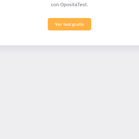
con OpositaTest.
Ver test gratis