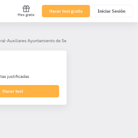
Hacer test gratis
Iniciar Sesión
Mes gratis
ral-Auxiliares Ayuntamiento de Sevilla
Tema 4.- El Estatuto de Au
as justificadas
Hacer test