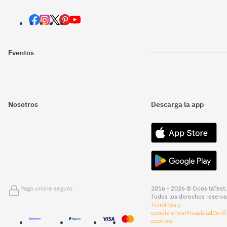
Eventos
Nosotros
Descarga la app
Pago online seguro
2016 - 2026 © OpositaTest.
Todos los derechos reserva
Términos y
condiciones
Privacidad
Confi
cookies