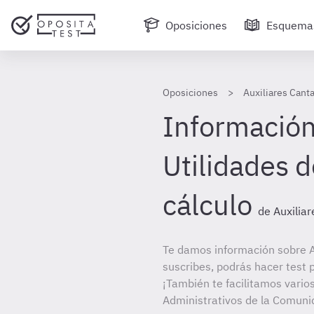
Oposiciones
Esquema
Oposiciones
Auxiliares Canta
Información
Utilidades d
cálculo
de Auxilia
Te damos información sobre Au
suscribes, podrás hacer test 
¡También te facilitamos varios
Administrativos de la Comun