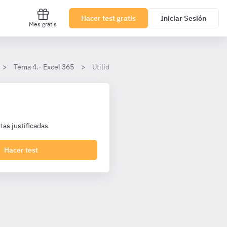
Hacer test gratis
Iniciar Sesión
Mes gratis
Tema 4.- Excel 365
Utilidades de las hojas de cálculo
as justificadas
Hacer test