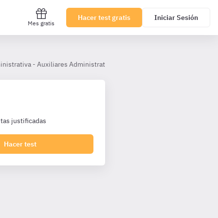
Hacer test gratis
Iniciar Sesión
Mes gratis
inistrativa - Auxiliares Administrativos Castilla y León
Tema 15.– E
as justificadas
Hacer test