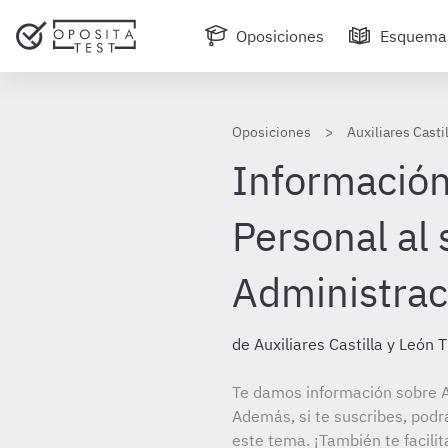
Oposiciones
Esquema
Oposiciones
Auxiliares Casti
Información
Personal al 
Administrac
de Auxiliares Castilla y León 
Te damos información sobre Au
Además, si te suscribes, podr
este tema. ¡También te facilit