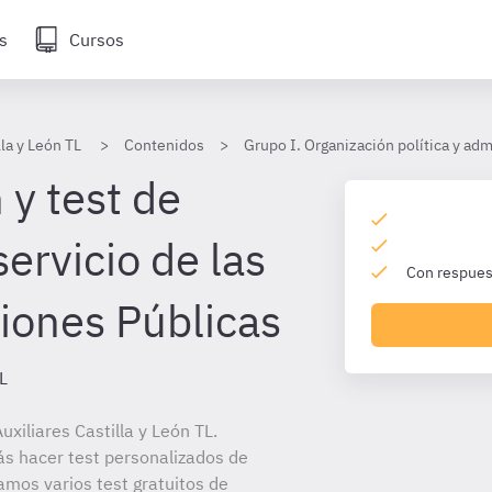
s
Cursos
lla y León TL
Contenidos
Grupo I. Organización política y adm
 y test de
servicio de las
Con respuest
iones Públicas
TL
xiliares Castilla y León TL.
ás hacer test personalizados de
amos varios test gratuitos de