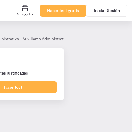
Hacer test gratis
Iniciar Sesión
Mes gratis
inistrativa - Auxiliares Administrativos Castilla y León
Tema 8.– El
as justificadas
Hacer test