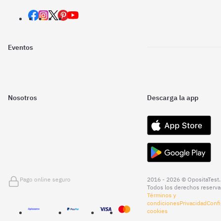
Eventos
Nosotros
Descarga la app
Pago online seguro
2016 - 2026 © OpositaTest.
Todos los derechos reserva
Términos y
condiciones
Privacidad
Confi
cookies