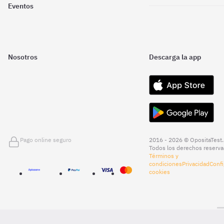
Eventos
Nosotros
Descarga la app
Pago online seguro
2016 - 2026 © OpositaTest.
Todos los derechos reserva
Términos y
condiciones
Privacidad
Confi
cookies