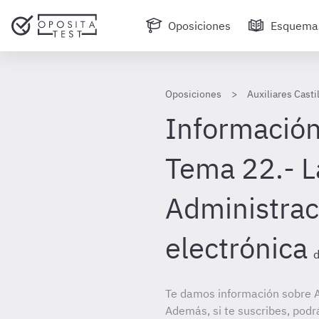
Oposiciones
Esquema
Oposiciones
Auxiliares Casti
Información
Tema 22.- L
Administrac
electrónica
d
Te damos información sobre Au
Además, si te suscribes, podr