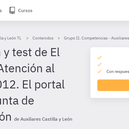
s
Cursos
lla y León TL
Contenidos
Grupo II. Competencias - Auxiliares
y test de El
Atención al
Con respuest
12. El portal
unta de
eón
de Auxiliares Castilla y León