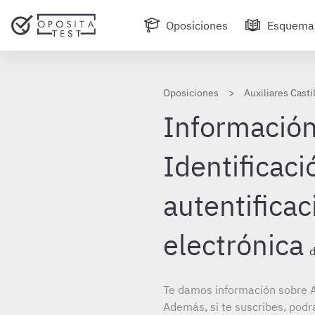
Oposiciones
Esquema
Oposiciones
Auxiliares Casti
Información
Identificaci
autentificac
electrónica
d
Te damos información sobre Au
Además, si te suscribes, podr