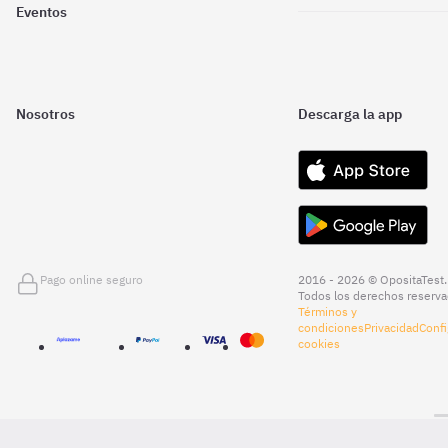
Eventos
Nosotros
Descarga la app
Pago online seguro
2016 - 2026 © OpositaTest.
Todos los derechos reserva
Términos y
condiciones
Privacidad
Confi
cookies