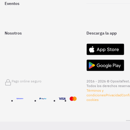
Eventos
Nosotros
Descarga la app
Pago online seguro
2016 - 2026 © OpositaTest.
Todos los derechos reserva
Términos y
condiciones
Privacidad
Confi
cookies